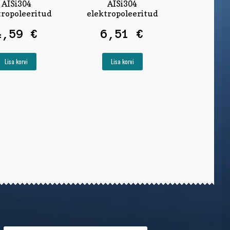
AISi304
AISi304
tropoleeritud
elektropoleeritud
4,59
€
6,51
€
Lisa korvi
Lisa korvi