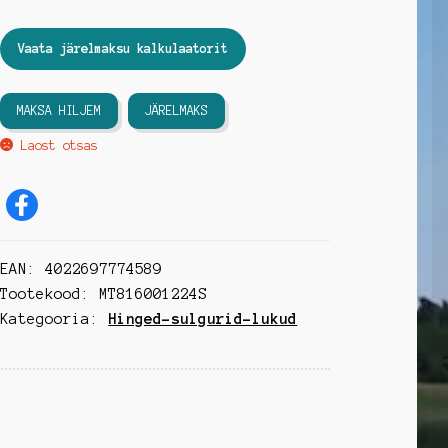
Vaata järelmaksu kalkulaatorit
MAKSA HILJEM
JÄRELMAKS
Laost otsas
EAN:
4022697774589
Tootekood:
MT816001224S
Kategooria:
Hinged-sulgurid-lukud