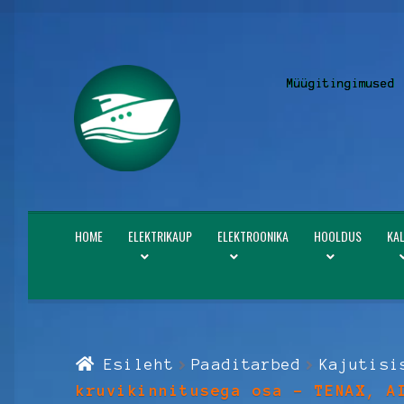
Liigu
Liigu
Müügitingimused
navigeerimisele
sisu
juurde
HOME
ELEKTRIKAUP
ELEKTROONIKA
HOOLDUS
KA
Esileht
Paaditarbed
Kajutisi
kruvikinnitusega osa – TENAX, A