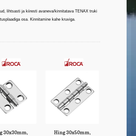
d, lihtsasti ja kiiresti avaneva/kinnitatava TENAX truki
splaadiga osa. Kinnitamine kahe kruviga.
g 30x30mm,
Hing 30x50mm,