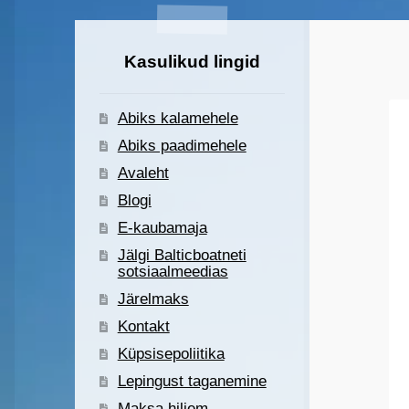
Kasulikud lingid
Abiks kalamehele
Abiks paadimehele
Avaleht
Blogi
E-kaubamaja
Jälgi Balticboatneti
sotsiaalmeedias
Järelmaks
Kontakt
Küpsisepoliitika
Lepingust taganemine
Maksa hiljem