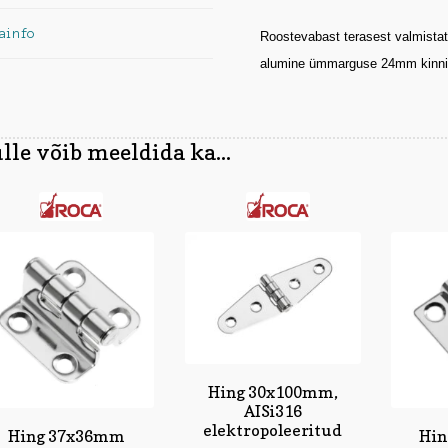
ainfo
Roostevabast terasest valmistatu
alumine ümmarguse 24mm kinnitu
lle võib meeldida ka...
Hing 30x100mm,
AISi316
elektropoleeritud
Hing 37x36mm
Hin