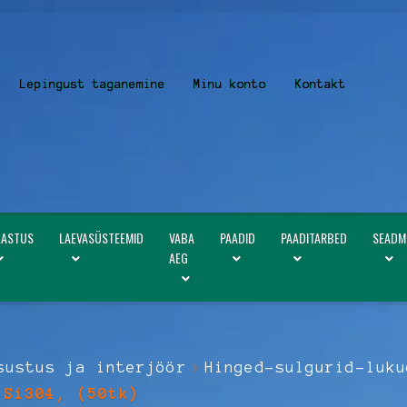
Lepingust taganemine
Minu konto
Kontakt
LASTUS
LAEVASÜSTEEMID
VABA
PAADID
PAADITARBED
SEADM
AEG
sustus ja interjöör
Hinged-sulgurid-luku
ISi304, (50tk)