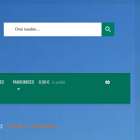
ED
PAKKUMISED
0,00
€
0 artiklit
d
Truki alumine