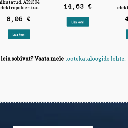
nihutatud, AISi304
14,63
€
elektropoleeritud
elek
8,06
€
Lisa korvi
Lisa korvi
 leia sobivat? Vaata meie
tootekataloogide lehte.