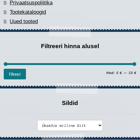
Privaatsuspoliitika
Tootekataloogid
Uued tooted
Filtreeri hinna alusel
Mi
Ma
Hind:
0 €
—
50 €
Filtreeri
hi
hi
Sildid