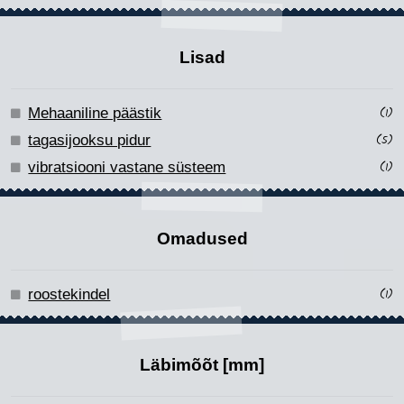
Lisad
Mehaaniline päästik
(1)
tagasijooksu pidur
(5)
vibratsiooni vastane süsteem
(1)
Omadused
roostekindel
(1)
Läbimõõt [mm]