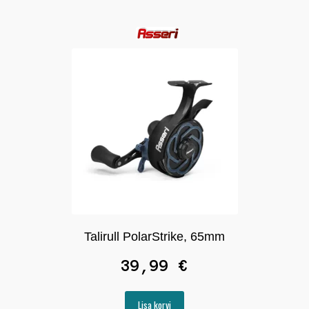
Talirull PolarStrike, 65mm
39,99
€
Lisa korvi