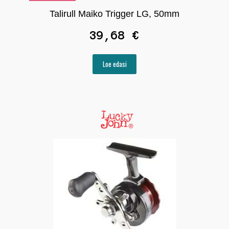
Talirull Maiko Trigger LG, 50mm
39,68
€
Loe edasi