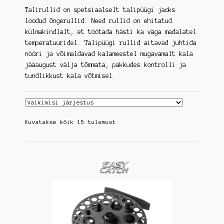
Ava
Talirullid on spetsiaalselt talipüügi jaoks
Kalastus
alamm
loodud õngerullid. Need rullid on ehitatud
külmakindlalt, et töötada hästi ka väga madalatel
Ava
Feedripüük
temperatuuridel. Talipüügi rullid aitavad juhtida
alamm
nööri ja võimaldavad kalameestel mugavamalt kala
Ava
Kalapüügi ridvad
jääaugust välja tõmmata, pakkudes kontrolli ja
alamm
tundlikkust kala võtmisel.
Kalastustoolid
Kirjandus
Kuvatakse kõik 15 tulemust
Ava
Landid
alamm
Lendõng
Nakkevõrgud ja lõkspüünised
Ava
Ridvahoidjad ja -alused