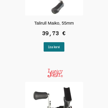
Talirull Maiko, 55mm
39,73
€
Lisa korvi