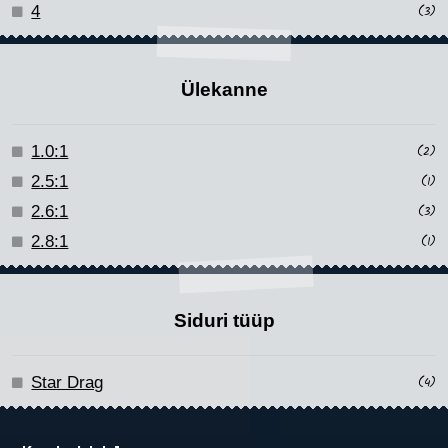
4
(3)
Ülekanne
1.0:1
(2)
2.5:1
(1)
2.6:1
(3)
2.8:1
(1)
Siduri tüüp
Star Drag
(4)