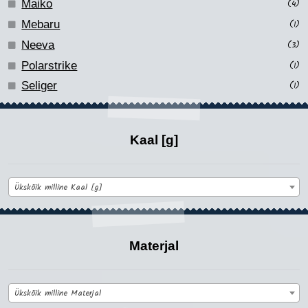
Maiko
(4)
Mebaru
(1)
Neeva
(3)
Polarstrike
(1)
Seliger
(1)
Kaal [g]
Ükskõik milline Kaal [g]
Materjal
Ükskõik milline Materjal