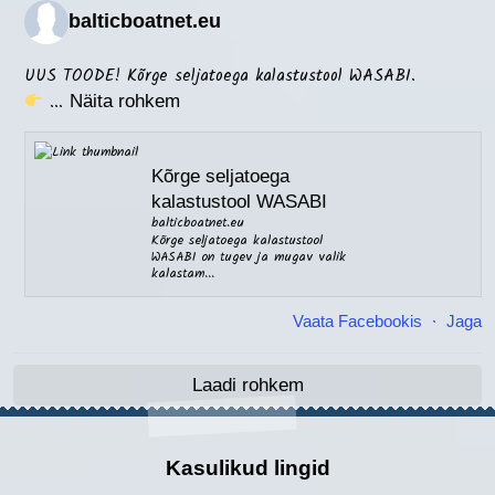
balticboatnet.eu
UUS TOODE! Kõrge seljatoega kalastustool WASABI.
...
Näita rohkem
Kõrge seljatoega
kalastustool WASABI
balticboatnet.eu
Kõrge seljatoega kalastustool
WASABI on tugev ja mugav valik
kalastam...
·
Vaata Facebookis
Jaga
Laadi rohkem
Kasulikud lingid