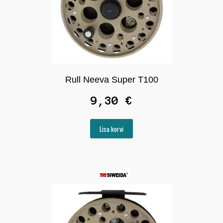
Põiklandid
Sikuridvad
Soe pesu
Rull Neeva Super T100
Talirullid
9,30
€
Talikostüümid
Lisa korvi
Talipüügi tarvikud
Talitelgid
Talvesaapad
Ava