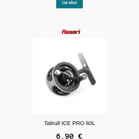
Loe edasi
Talirull ICE PRO 60L
6,90
€