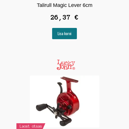
Talirull Magic Lever 6cm
26,37
€
Lisa korvi
Laost otsas