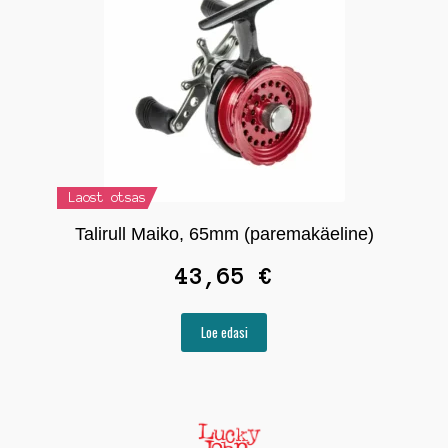
Laost otsas
Talirull Maiko, 65mm (paremakäeline)
43,65
€
Loe edasi