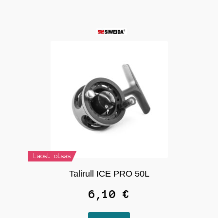
Laost otsas
Talirull ICE PRO 50L
6,10
€