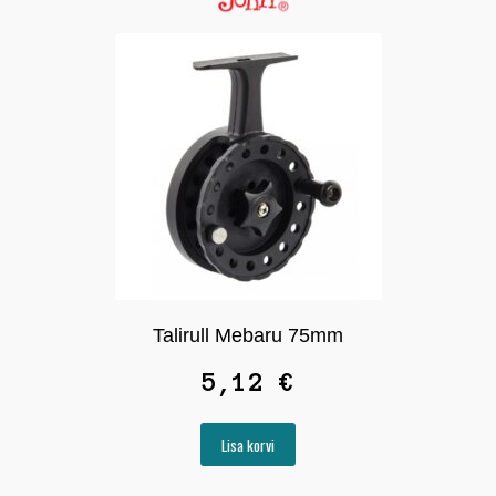
Talirull Mebaru 75mm
5,12
€
Lisa korvi