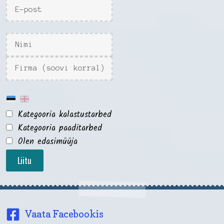
Kategooria kalastustarbed
Kategooria paaditarbed
Olen edasimüüja
Liitu
Vaata Facebookis