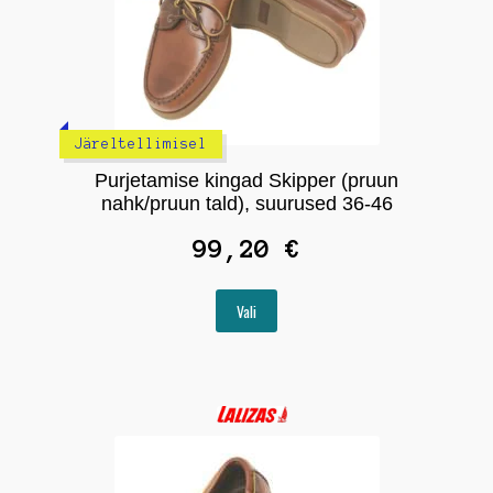
Järeltellimisel
Purjetamise kingad Skipper (pruun
nahk/pruun tald), suurused 36-46
99,20
€
Sellel
Vali
tootel
on
mitu
varianti.
Valikuid
saab
teha