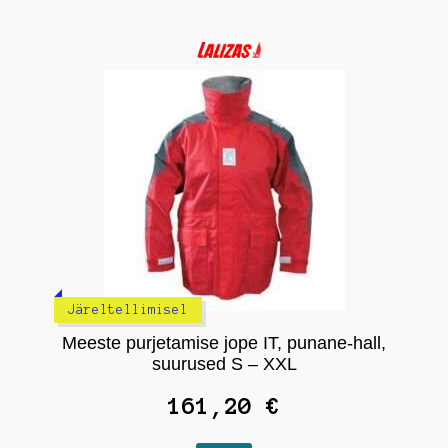
mitu
varianti.
Valikuid
saab
teha
tootelehel.
Järeltellimisel
Meeste purjetamise jope IT, punane-hall,
suurused S – XXL
161,20
€