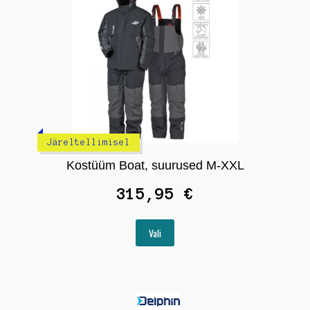
Järeltellimisel
Kostüüm Boat, suurused M-XXL
315,95
€
Sellel
Vali
tootel
on
mitu
varianti.
Valikuid