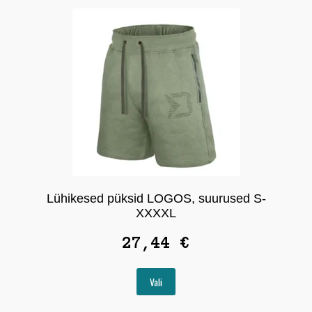
saab
teha
tootelehel.
Lühikesed püksid LOGOS, suurused S-
XXXXL
27,44
€
Sellel
Vali
tootel
on