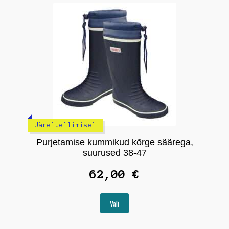
saab
teha
tootelehel.
Järeltellimisel
Purjetamise kummikud kõrge säärega,
suurused 38-47
62,00
€
Sellel
Vali
tootel
on