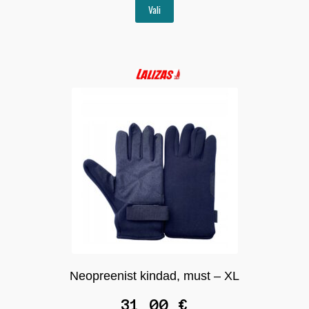
Sellel
Vali
tootel
on
mitu
varianti.
Valikuid
saab
teha
tootelehel.
Neopreenist kindad, must – XL
31,00
€