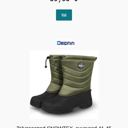
Sellel
Vali
tootel
on
mitu
varianti.
Valikuid
saab
teha
tootelehel.