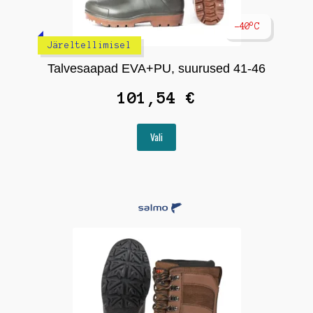
-40°C
Järeltellimisel
Talvesaapad EVA+PU, suurused 41-46
101,54
€
Sellel
Vali
tootel
on
mitu
varianti.
Valikuid
saab
teha
tootelehel.