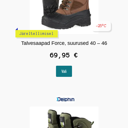
-25°C
Järeltellimisel
Talvesaapad Force, suurused 40 – 46
69,95
€
Sellel
Vali
tootel
on
mitu
varianti.
Valikuid
saab
teha
tootelehel.