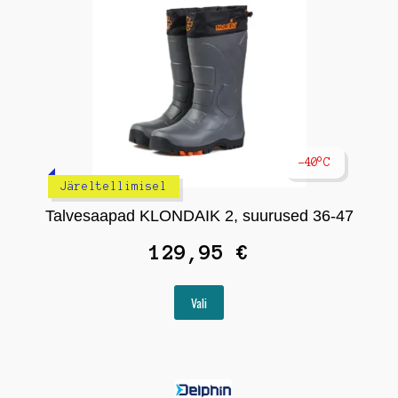
tootelehel.
-40°C
Järeltellimisel
Talvesaapad KLONDAIK 2, suurused 36-47
129,95
€
Sellel
Vali
tootel
on
mitu
varianti.
Valikuid