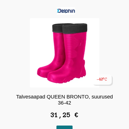
varianti.
Valikuid
saab
teha
tootelehel.
-40°C
Talvesaapad QUEEN BRONTO, suurused
36-42
31,25
€
Sellel