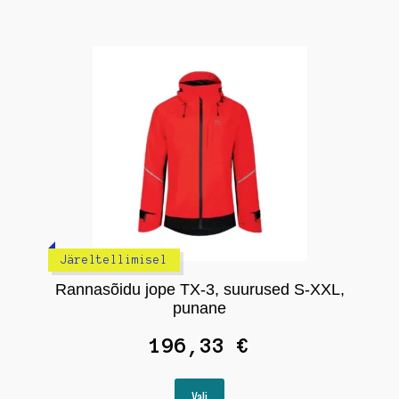
mitu
varianti.
Valikuid
saab
teha
tootelehel.
Järeltellimisel
Rannasõidu jope TX-3, suurused S-XXL,
punane
196,33
€
Sellel
Vali