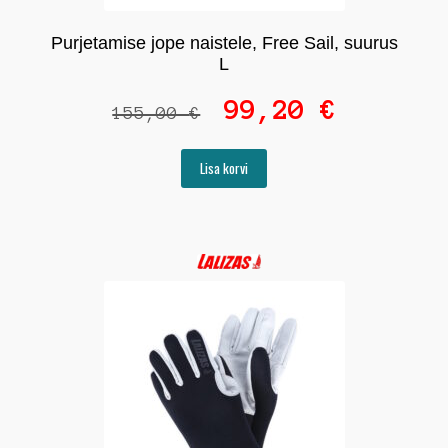
Purjetamise jope naistele, Free Sail, suurus
L
Algne
Praegune
99,20
€
155,00
€
hind
hind
oli:
on:
Lisa korvi
155,00 €.
99,20 €.