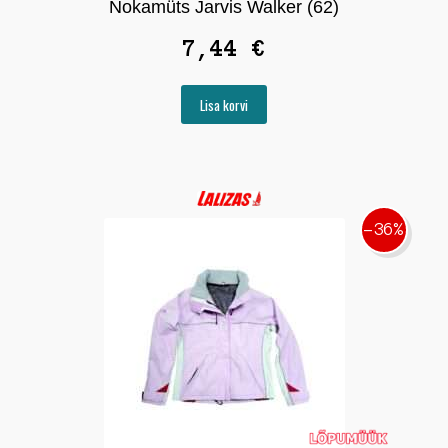
Nokamüts Jarvis Walker (62)
7,44
€
Lisa korvi
-36%