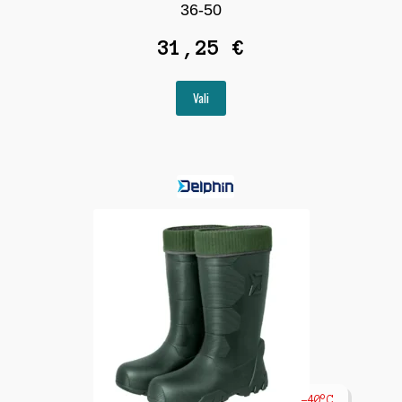
36-50
31,25
€
Sellel
Vali
tootel
on
mitu
varianti.
Valikuid
saab
teha
tootelehel.
-40°C