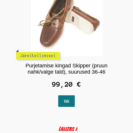
tootelehel.
Järeltellimisel
Purjetamise kingad Skipper (pruun
nahk/valge tald), suurused 36-46
99,20
€
Sellel
Vali
tootel
on
mitu
varianti.
Valikuid