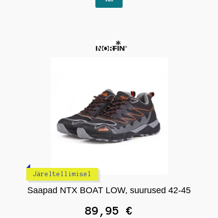
tootel
on
mitu
varianti.
Valikuid
saab
teha
tootelehel.
Järeltellimisel
Saapad NTX BOAT LOW, suurused 42-45
89,95
€