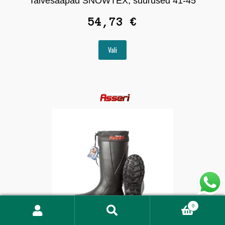
Talvesaapad SNOWTEX, suurused 41-45
54,73
€
Sellel
Vali
tootel
on
mitu
varianti.
Valikuid
saab
teha
tootelehel.
0
-40°C