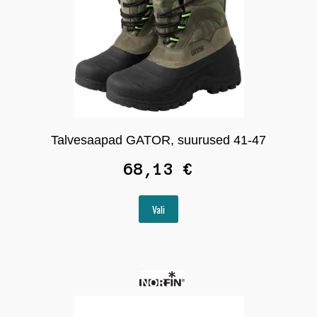
Talvesaapad GATOR, suurused 41-47
68,13
€
Sellel
Vali
tootel
on
mitu
varianti.
Valikuid
saab
teha