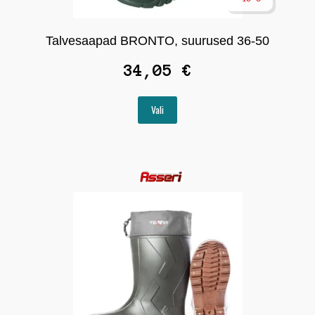
Talvesaapad BRONTO, suurused 36-50
34,05
€
Sellel
Vali
tootel
on
mitu
varianti.
Valikuid
saab
teha
tootelehel.