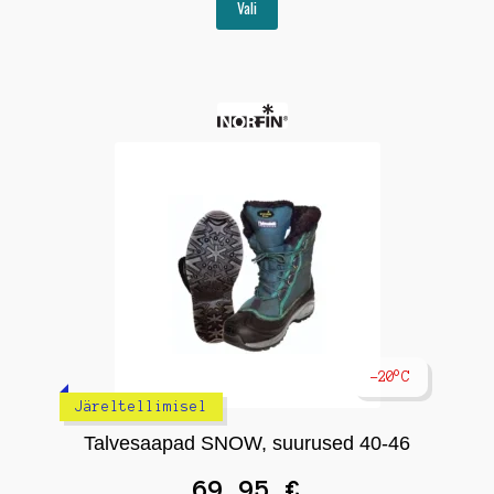
Vali
tootel
on
mitu
varianti.
Valikuid
saab
teha
tootelehel.
-20°C
Järeltellimisel
Talvesaapad SNOW, suurused 40-46
69,95
€