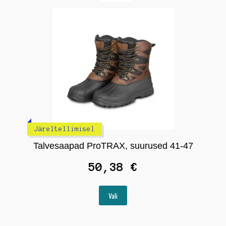
saab
teha
tootelehel.
Järeltellimisel
Talvesaapad ProTRAX, suurused 41-47
50,38
€
Sellel
Vali
tootel
on
mitu