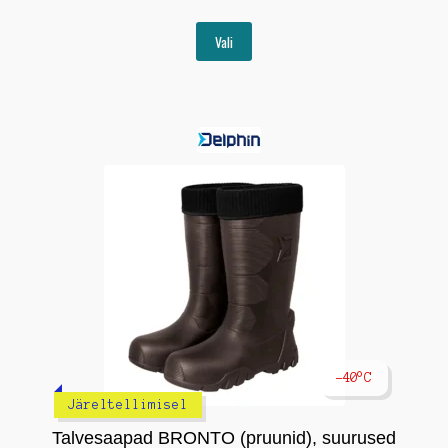
Sellel
Vali
tootel
on
mitu
varianti.
Valikuid
saab
teha
tootelehel.
-40°C
Järeltellimisel
Talvesaapad BRONTO (pruunid), suurused