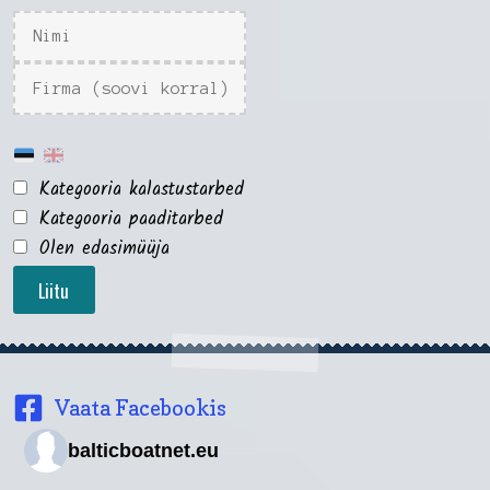
Kategooria kalastustarbed
Kategooria paaditarbed
Olen edasimüüja
Liitu
Vaata Facebookis
balticboatnet.eu