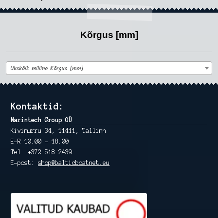
Kõrgus [mm]
Ükskõik milline Kõrgus [mm]
Kontaktid:
Marintech Group OÜ
Kivimurru 34, 11411, Tallinn
E-R 10.00 – 18.00
Tel. +372 518 2439
E-post:
shop@balticboatnet.eu