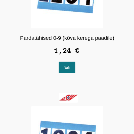
Pardatähised 0-9 (kõva kerega paadile)
1,24
€
Sellel
Vali
tootel
on
mitu
varianti.
Valikuid
saab
teha
tootelehel.