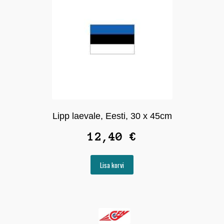
Seadmed
alamm
Ava
Pakkumised
alamm
Lipp laevale, Eesti, 30 x 45cm
12,40
€
Lisa korvi