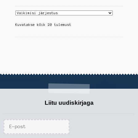
varianti.
Valikuid
saab
Kuvatakse kõik 20 tulemust
teha
tootelehel.
Liitu uudiskirjaga