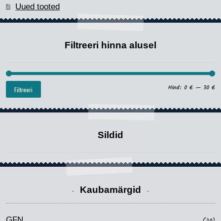
Uued tooted
Filtreeri hinna alusel
Mi
Ma
Hind:
0 €
—
30 €
Filtreeri
hi
hi
Sildid
Kaubamärgid
GFN
(20)