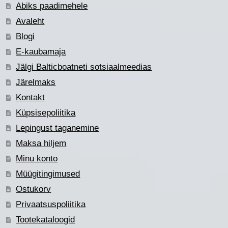
Abiks paadimehele
Avaleht
Blogi
E-kaubamaja
Jälgi Balticboatneti sotsiaalmeedias
Järelmaks
Kontakt
Küpsisepoliitika
Lepingust taganemine
Maksa hiljem
Minu konto
Müügitingimused
Ostukorv
Privaatsuspoliitika
Tootekataloogid