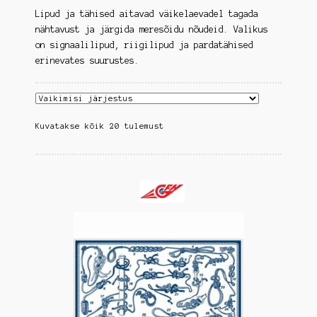
Ava
Lipud ja tähised aitavad väikelaevadel tagada
Kalastus
alamm
nähtavust ja järgida meresõidu nõudeid. Valikus
on signaalilipud, riigilipud ja pardatähised
Ava
Laevasüsteemid
erinevates suurustes.
alamm
Ava
Vaba aeg
alamm
Ava
Kuvatakse kõik 20 tulemust
Paadid
alamm
Ava
Paaditarbed
alamm
Ava
Ankrud ja sildumine
alamm
Ava
Istmed ning jalad
alamm
Ava
Kajutisisustus ja interjöör
alamm
Ava
Katted ja päikesevarjud