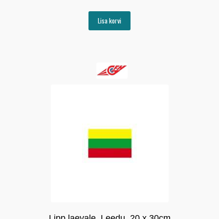
Lisa korvi
Lipp laevale, Leedu, 20 x 30cm