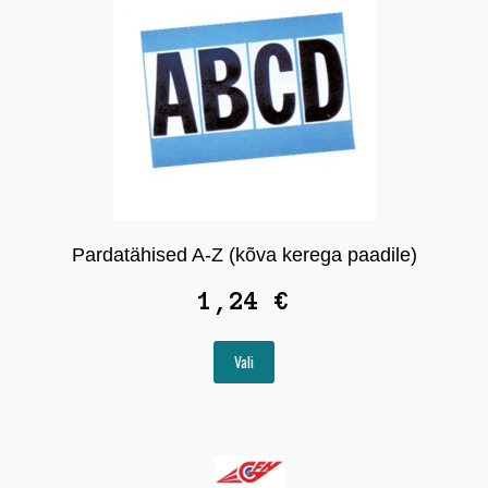
Pardatähised A-Z (kõva kerega paadile)
1,24
€
Sellel
Vali
tootel
on
mitu
varianti.
Valikuid