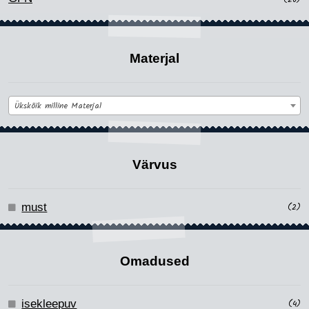
Materjal
Ükskõik milline Materjal
Värvus
must
(2)
Omadused
isekleepuv
(4)