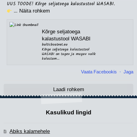
UUS TOODE! Kõrge seljatoega kalastustool WASABI.
...
Näita rohkem
Kõrge seljatoega
kalastustool WASABI
balticboatnet.eu
Kõrge seljatoega kalastustool
WASABI on tugev ja mugav valik
kalastam...
·
Vaata Facebookis
Jaga
Laadi rohkem
Kasulikud lingid
Abiks kalamehele