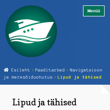
Liigu
Liigu
Menüü
navigeerimisele
sisu
juurde
Home
Esileht
Paaditarbed
Navigatsioon
Ava
Elektrikaup
ja meresõiduohutus
Lipud ja tähised
alamm
Ava
Elektroonika
alamm
Lipud ja tähised
Ava
Hooldus
alamm