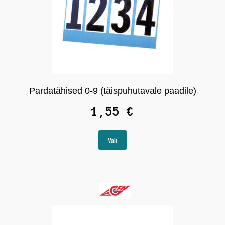
Pardatähised 0-9 (täispuhutavale paadile)
1,55
€
Sellel
Vali
tootel
on
mitu
varianti.
Valikuid
saab
teha
tootelehel.