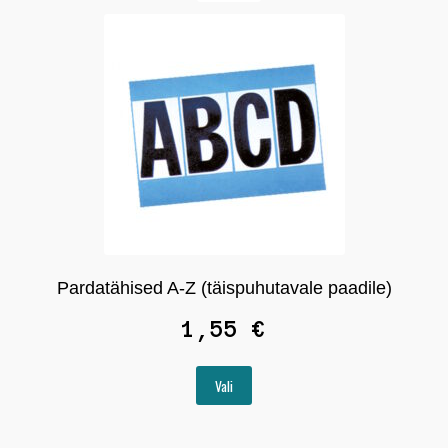
saab
teha
tootelehel.
Pardatähised A-Z (täispuhutavale paadile)
1,55
€
Sellel
Vali
tootel
on
mitu