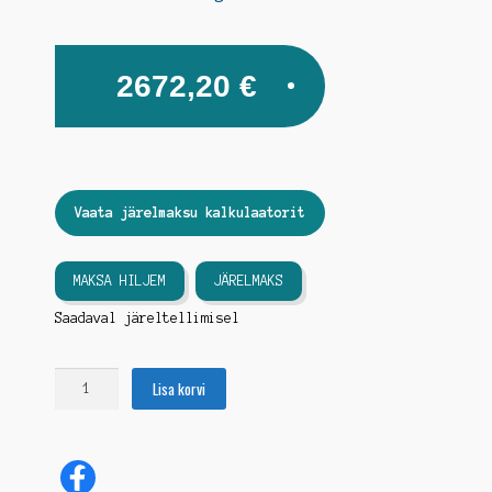
2672,20
€
Vaata järelmaksu kalkulaatorit
MAKSA HILJEM
JÄRELMAKS
Saadaval järeltellimisel
Starter
Lisa korvi
Volvo-
Penta
TMD100C
kogus