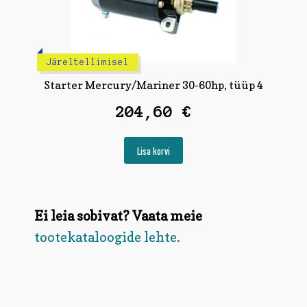
Järeltellimisel
Starter Mercury/Mariner 30-60hp, tüüp 4
204,60
€
Lisa korvi
Ei leia sobivat? Vaata meie
tootekataloogide lehte.