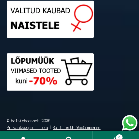
© balticboatnet 2026
Privaatsuspoliitika
Built with WooCommerce
.
0