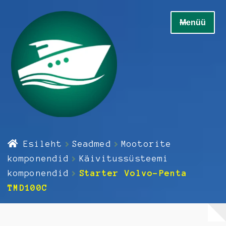
Liigu
Liigu
Menüü
navigeerimisele
sisu
juurde
Home
Esileht
Seadmed
Mootorite
Ava
Elektrikaup
komponendid
Käivitussüsteemi
alamm
komponendid
Starter Volvo-Penta
Ava
Elektroonika
TMD100C
alamm
Ava
Hooldus
alamm