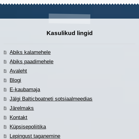
Kasulikud lingid
Abiks kalamehele
Abiks paadimehele
Avaleht
Blogi
E-kaubamaja
Jälgi Balticboatneti sotsiaalmeedias
Järelmaks
Kontakt
Küpsisepoliitika
Lepingust taganemine