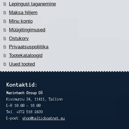
Lepingust taganemine
Maksa hiljem
Minu konto
Müügitingimused
Ostukorv
Privaatsuspoliitika
Tootekataloogid
Uued tooted
Kontaktid:
Marintech Group OÜ
Kivimurru 34, 11411, Tallinn
E-R 10.00 – 18.00
Tel. +372 518 2439
E-post:
shop@balticboatnet.eu