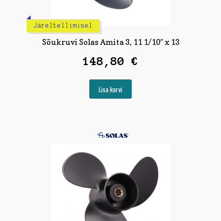
Järeltellimisel
Sõukruvi Solas Amita 3, 11 1/10″ x 13
148,80
€
Lisa korvi