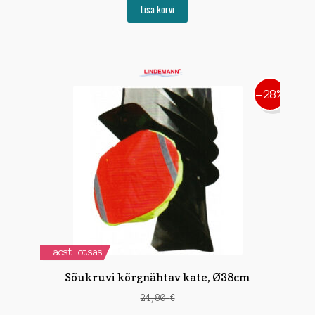
Lisa korvi
-28%
Laost otsas
Sõukruvi kõrgnähtav kate, Ø38cm
24,80
€
Algne