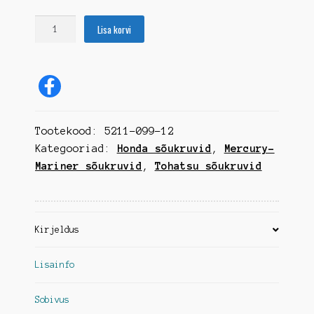
Sõukruvi
Lisa korvi
Solas
Amita
3,
9
9/10"
x
Tootekood:
5211-099-12
12
kogus
Kategooriad:
Honda sõukruvid
,
Mercury-
Mariner sõukruvid
,
Tohatsu sõukruvid
Kirjeldus
Lisainfo
Sobivus