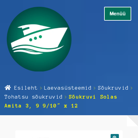
Liigu
Liigu
Menüü
navigeerimisele
sisu
juurde
Home
Esileht
Laevasüsteemid
Sõukruvid
Ava
Elektrikaup
Tohatsu sõukruvid
Sõukruvi Solas
alamm
Amita 3, 9 9/10″ x 12
Ava
Elektroonika
alamm
Ava
Hooldus
alamm