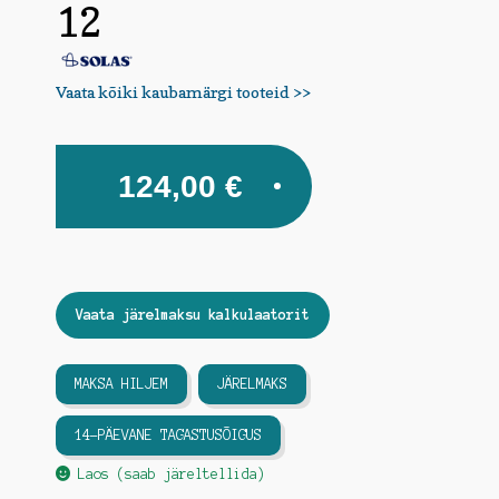
12
Vaata kõiki kaubamärgi tooteid >>
124,00
€
Vaata järelmaksu kalkulaatorit
MAKSA HILJEM
JÄRELMAKS
14-PÄEVANE TAGASTUSÕIGUS
Laos (saab järeltellida)