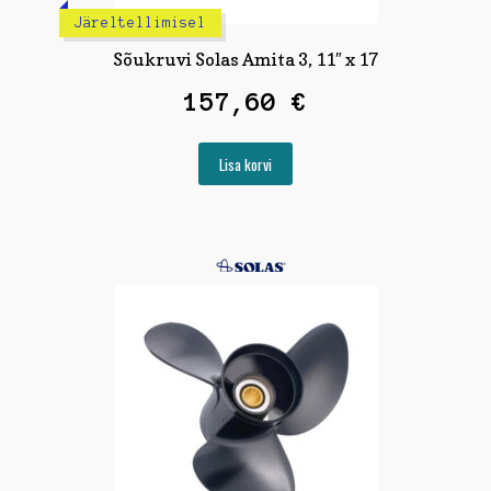
Järeltellimisel
Sõukruvi Solas Amita 3, 11″ x 17
157,60
€
Lisa korvi