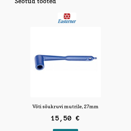
Seotud tooted
Võti sõukruvi mutrile, 27mm
15,50
€