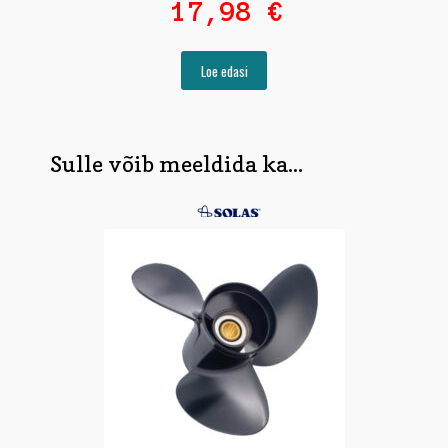
17,98
€
hind
oli:
Praegune
24,80 €.
hind
Loe edasi
on:
17,98 €.
Sulle võib meeldida ka...