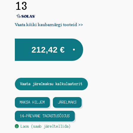
13
Vaata kõiki kaubamärgi tooteid >>
212,42
€
Vaata järelmaksu kalkulaatorit
MAKSA HILJEM
JÄRELMAKS
14-PÄEVANE TAGASTUSÕIGUS
Laos (saab järeltellida)