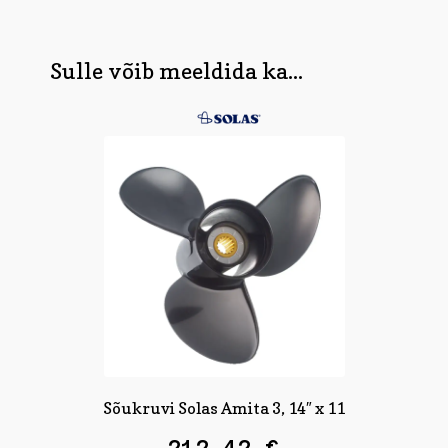
17,98 €.
Sulle võib meeldida ka...
Sõukruvi Solas Amita 3, 14″ x 11
212,42
€