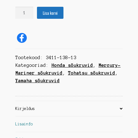
Sõukruvi
Lisa korvi
Solas
Amita
3,
13
3/4"
x
Tootekood:
3411-138-13
13
kogus
Kategooriad:
Honda sõukruvid
,
Mercury-
Mariner sõukruvid
,
Tohatsu sõukruvid
,
Yamaha sõukruvid
Kirjeldus
Lisainfo