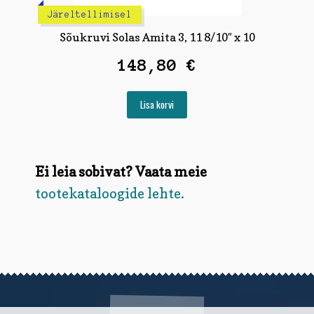
Järeltellimisel
Sõukruvi Solas Amita 3, 11 8/10″ x 10
148,80
€
Lisa korvi
Ei leia sobivat? Vaata meie
tootekataloogide lehte.