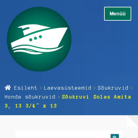
Liigu
Liigu
Menüü
navigeerimisele
sisu
juurde
Home
Esileht
Laevasüsteemid
Sõukruvid
Ava
Elektrikaup
Honda sõukruvid
Sõukruvi Solas Amita
alamm
3, 13 3/4″ x 13
Ava
Elektroonika
alamm
Ava
Hooldus
alamm