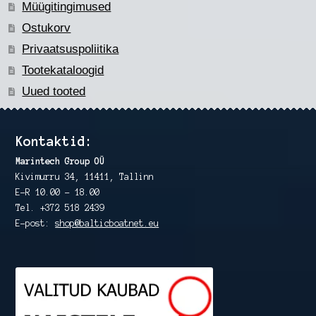
Müügitingimused
Ostukorv
Privaatsuspoliitika
Tootekataloogid
Uued tooted
Kontaktid:
Marintech Group OÜ
Kivimurru 34, 11411, Tallinn
E-R 10.00 – 18.00
Tel. +372 518 2439
E-post:
shop@balticboatnet.eu