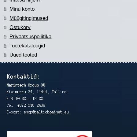
Minu konto
Müügitingimused
Ostukorv
Privaatsuspoliitika
Tootekataloogid
Uued tooted
Kontaktid:
Marintech Group OÜ
Kivimurru 34, 11411, Tallinn
E-R 10.00 – 18.00
Tel. +372 518 2439
E-post:
shop@balticboatnet.eu