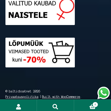
© balticboatnet 2026
Privaatsuspoliitika
Built with WooCommerce
.
0