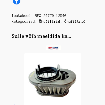
2QM,
3QM,
Tootekood:
REC124770-12540
3HM,
3HM35
Kategooriad:
Õhufiltrid
,
Õhufiltrid
kogus
Sulle võib meeldida ka...