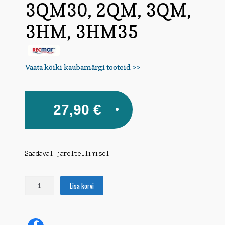
3QM30, 2QM, 3QM,
3HM, 3HM35
Vaata kõiki kaubamärgi tooteid >>
27,90
€
Saadaval järeltellimisel
Õhufilter
Lisa korvi
Yanmar
2QM15,
2QM20,
3QM30,