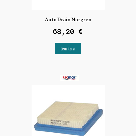
Auto Drain Norgren
68,20
€
Lisa korvi