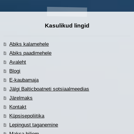
Kasulikud lingid
Abiks kalamehele
Abiks paadimehele
Avaleht
Blogi
E-kaubamaja
Jälgi Balticboatneti sotsiaalmeedias
Järelmaks
Kontakt
Küpsisepoliitika
Lepingust taganemine
Maksa hiljem