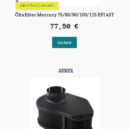
Järeltellimisel
Õhufilter Mercury 75/80/90/100/115 EFI 4ST
77,50
€
Lisa korvi