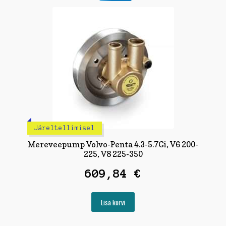
Järeltellimisel
Mereveepump Volvo-Penta 4.3-5.7Gi, V6 200-
225, V8 225-350
609,84
€
Lisa korvi