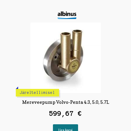
Järeltellimisel
Mereveepump Volvo-Penta 4.3, 5.0, 5.7L
599,67
€
Lisa korvi