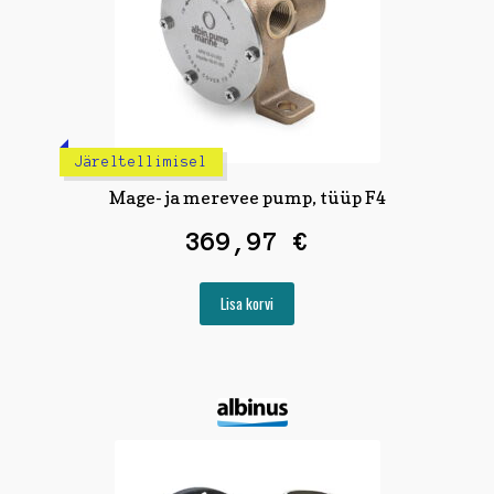
Järeltellimisel
Mage- ja merevee pump, tüüp F4
369,97
€
Lisa korvi