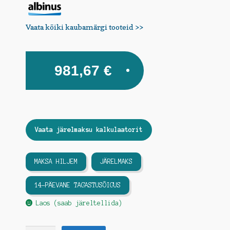
Vaata kõiki kaubamärgi tooteid >>
981,67
€
Vaata järelmaksu kalkulaatorit
MAKSA HILJEM
JÄRELMAKS
14-PÄEVANE TAGASTUSÕIGUS
Laos (saab järeltellida)