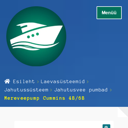
Liigu
Liigu
Menüü
navigeerimisele
sisu
juurde
Home
Esileht
Laevasüsteemid
Ava
Elektrikaup
Jahutussüsteem
Jahutusvee pumbad
alamm
Mereveepump Cummins 4B/6B
Ava
Elektroonika
alamm
Ava
Hooldus
alamm