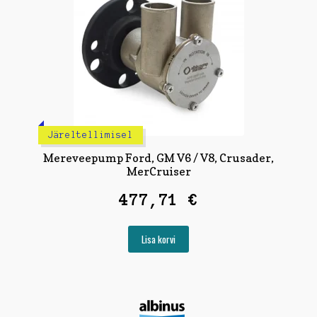
Järeltellimisel
Mereveepump Ford, GM V6 / V8, Crusader,
MerCruiser
477,71
€
Lisa korvi