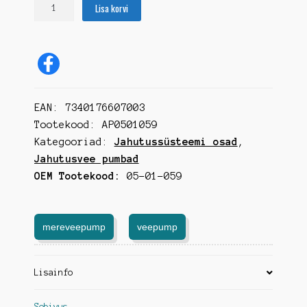
Mereveepump
Lisa korvi
Cummins
4B/6B
kogus
EAN:
7340176607003
Tootekood:
AP0501059
Kategooriad:
Jahutussüsteemi osad
,
Jahutusvee pumbad
OEM Tootekood:
05-01-059
mereveepump
veepump
Lisainfo
Sobivus