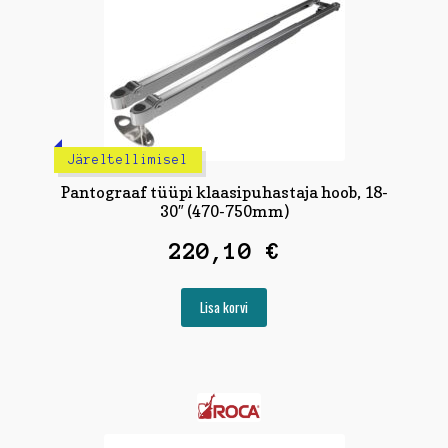
Järeltellimisel
Pantograaf tüüpi klaasipuhastaja hoob, 18-
30″ (470-750mm)
220,10
€
Lisa korvi