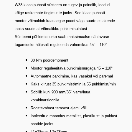
W38 klaasipuhasti süsteem on
tugev ja paindlik, loodud
kõige raskemate tingimuste jaoks. See klaasipuhasti
mootor võimaldab kaasaegse paadi väga suurte esiakende
jaoks suurimat võimalikku pühkimisulatust.
Süsteemi pühkimisnurka saab maksimaalse nähtavuse
tagamiseks hõlpsalt reguleerida vahemikus 45° – 110°.
38 Nm pöördemoment
Mootor reguleeritava pühkimisnurgaga 45 – 110°
Automaatne parkimine, kas vasakul või paremal
Kaks kiirust 35 pühkimist/min ja 55 pühkimist/min
Sobilik kuni 900 mm/35″ varre/luua
kombinatsioonile
Roostevabast terasest ajami võll
Isoleeritud maandus metallist, plastikust ja puidust
paatide jaoks
L1=28mm, L2=78mm