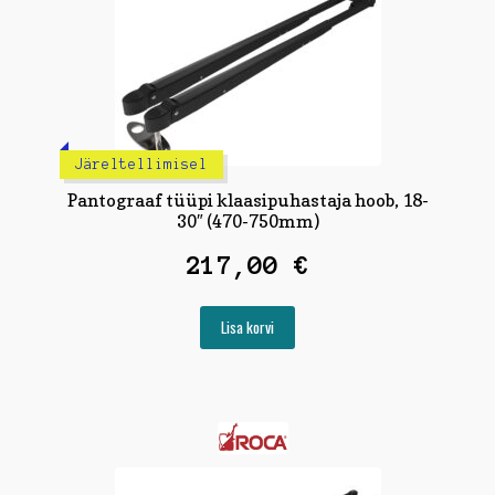
Järeltellimisel
Pantograaf tüüpi klaasipuhastaja hoob, 18-
30″ (470-750mm)
217,00
€
Lisa korvi