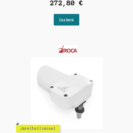
272,80
€
Lisa korvi
Järeltellimisel