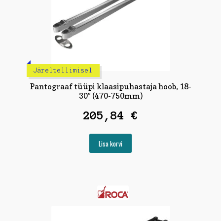
Järeltellimisel
Pantograaf tüüpi klaasipuhastaja hoob, 18-
30″ (470-750mm)
205,84
€
Lisa korvi