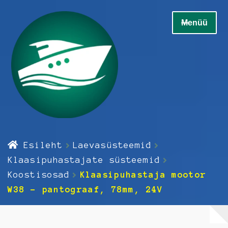
Liigu
Liigu
Menüü
navigeerimisele
sisu
juurde
Home
Esileht
Laevasüsteemid
Ava
Elektrikaup
Klaasipuhastajate süsteemid
alamm
Koostisosad
Klaasipuhastaja mootor
Ava
Elektroonika
W38 – pantograaf, 78mm, 24V
alamm
Ava
Hooldus
alamm