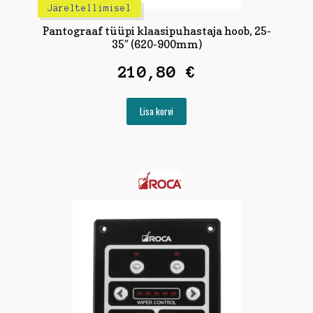
Järeltellimisel
Pantograaf tüüpi klaasipuhastaja hoob, 25-
35″ (620-900mm)
210,80
€
Lisa korvi