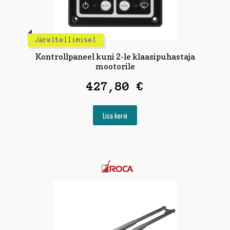
Järeltellimisel
Kontrollpaneel kuni 2-le klaasipuhastaja
mootorile
427,80
€
Lisa korvi