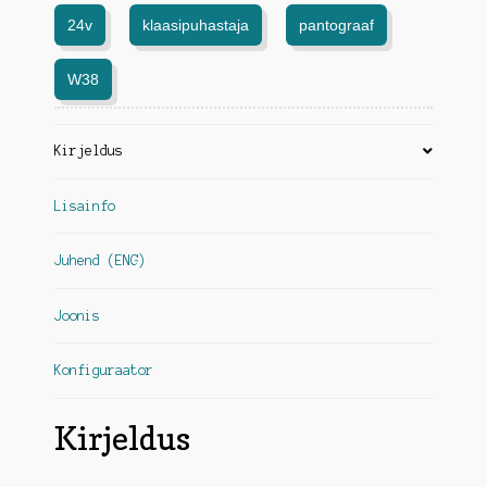
24v
klaasipuhastaja
pantograaf
W38
Kirjeldus
Lisainfo
Juhend (ENG)
Joonis
Konfiguraator
Kirjeldus