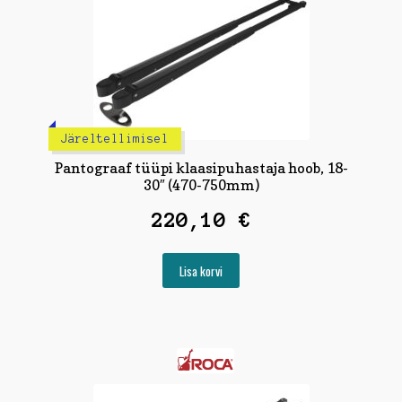
Järeltellimisel
Pantograaf tüüpi klaasipuhastaja hoob, 18-
30″ (470-750mm)
220,10
€
Lisa korvi