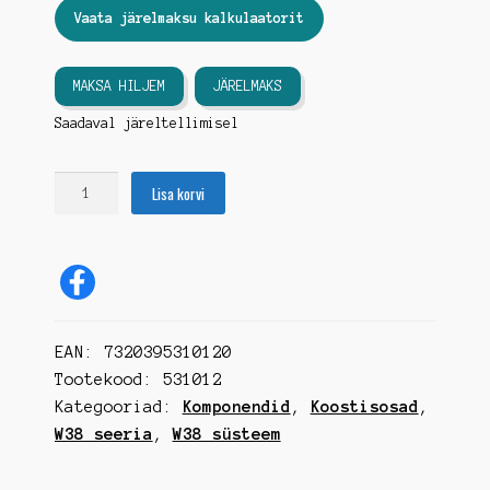
Vaata järelmaksu kalkulaatorit
MAKSA HILJEM
JÄRELMAKS
Saadaval järeltellimisel
Klaasipuhastaja
Lisa korvi
mootor
W38
-
pantograaf,
78mm,
24V
EAN:
7320395310120
kogus
Tootekood:
531012
Kategooriad:
Komponendid
,
Koostisosad
,
W38 seeria
,
W38 süsteem