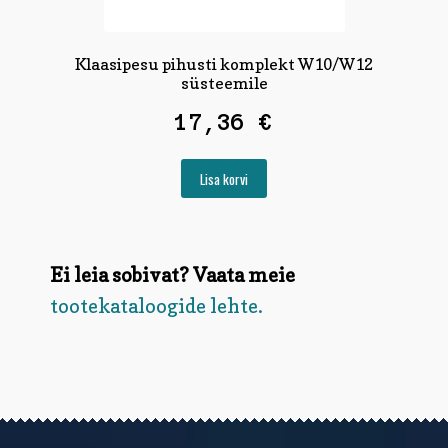
Klaasipesu pihusti komplekt W10/W12
süsteemile
17,36
€
Lisa korvi
Ei leia sobivat? Vaata meie
tootekataloogide lehte.