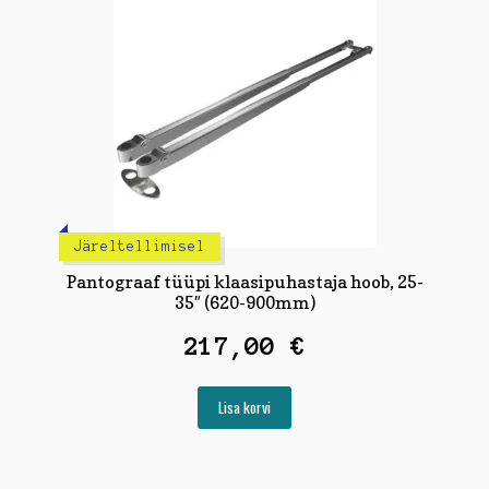
Järeltellimisel
Pantograaf tüüpi klaasipuhastaja hoob, 25-
35″ (620-900mm)
217,00
€
Lisa korvi