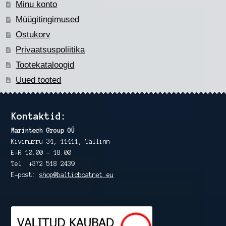
Minu konto
Müügitingimused
Ostukorv
Privaatsuspoliitika
Tootekataloogid
Uued tooted
Kontaktid:
Marintech Group OÜ
Kivimurru 34, 11411, Tallinn
E-R 10.00 – 18.00
Tel. +372 518 2439
E-post:
shop@balticboatnet.eu