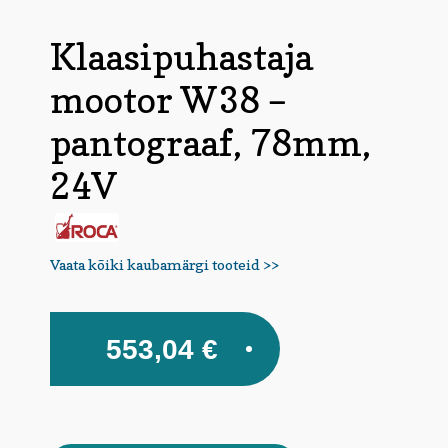
Klaasipuhastaja
mootor W38 –
pantograaf, 78mm,
24V
Vaata kõiki kaubamärgi tooteid >>
553,04
€