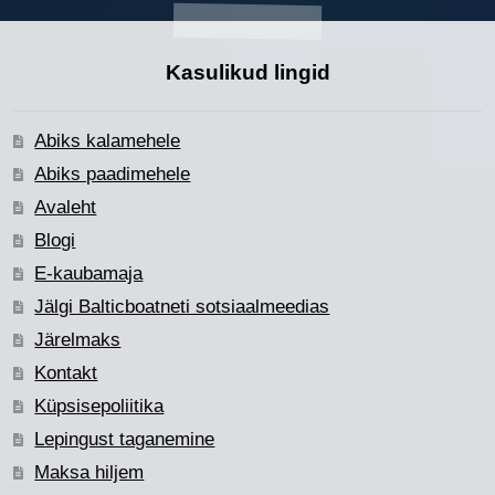
Kasulikud lingid
Abiks kalamehele
Abiks paadimehele
Avaleht
Blogi
E-kaubamaja
Jälgi Balticboatneti sotsiaalmeedias
Järelmaks
Kontakt
Küpsisepoliitika
Lepingust taganemine
Maksa hiljem