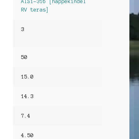
AISi-316 [happekindel
RV teras]
3
50
15.0
14.3
7.4
4.50