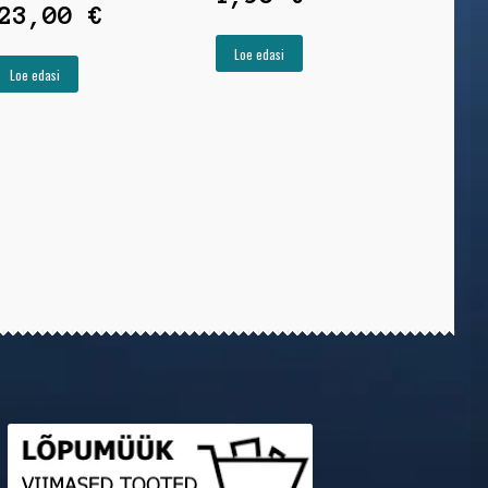
023,00
€
Loe edasi
Loe edasi