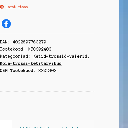
Laost otsas
EAN:
4022697763279
Tootekood:
MT8302403
Kategooriad:
Ketid-trossid-vaierid
,
Köie-trossi-ketitarvikud
OEM Tootekood:
8302403