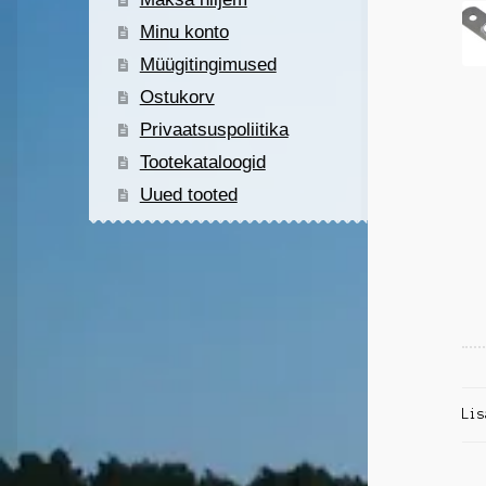
Minu konto
Müügitingimused
Ostukorv
Privaatsuspoliitika
Tootekataloogid
Uued tooted
Lis