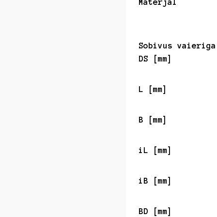
Materjal
Sobivus vaieriga
DS [mm]
L [mm]
B [mm]
iL [mm]
iB [mm]
BD [mm]