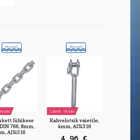
otsas
Laost otsas
kett lühikese
Kahvelotsik vaierile,
 DIN 766, 8mm,
4mm, AISi316
m, AISi316
4,96
€