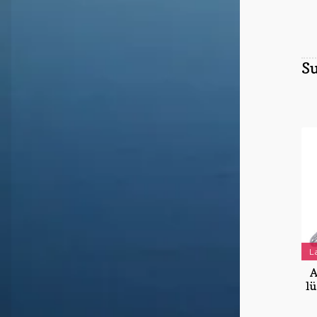
Su
L
A
lü