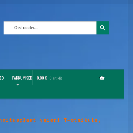
ED
PAKKUMISED
0,00
€
0 artiklit
nnitusplaat vaieri T-otsikule,