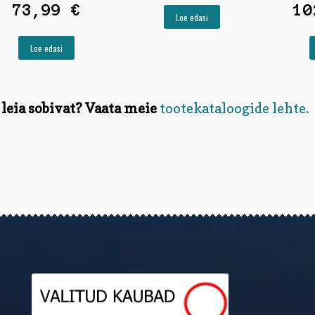
73,99
€
1
Loe edasi
Loe edasi
 leia sobivat? Vaata meie
tootekataloogide lehte.