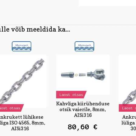
lle võib meeldida ka...
Laost otsas
Kahvliga kiirühenduse
aost otsas
Laost 
otsik vaierile, 8mm,
AISi316
nkrukett lühikese
Ankru
liga ISO 4565, 8mm,
lüliga
80,60
€
AISi316
30