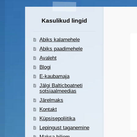
Kasulikud lingid
Abiks kalamehele
Abiks paadimehele
Avaleht
Blogi
E-kaubamaja
Jälgi Balticboatneti
sotsiaalmeedias
Järelmaks
Kontakt
Küpsisepoliitika
Lepingust taganemine
Maksa hiljem