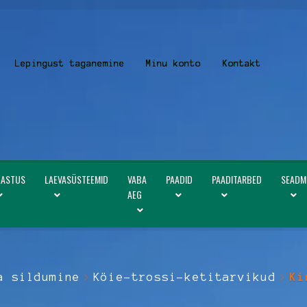
Lepingust taganemine
Minu konto
Kontakt
LASTUS
LAEVASÜSTEEMID
VABA
PAADID
PAADITARBED
SEADM
AEG
a sildumine
Köie-trossi-ketitarvikud
Ki