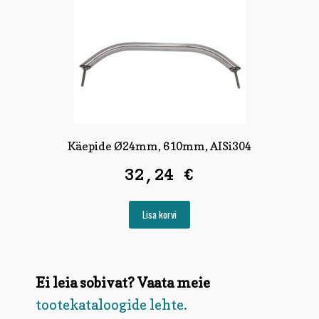
Käepide Ø24mm, 610mm, AISi304
32,24
€
Lisa korvi
Ei leia sobivat? Vaata meie
tootekataloogide lehte.