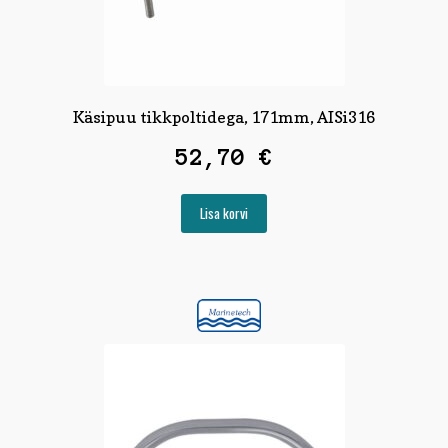
Käsipuu tikkpoltidega, 171mm, AISi316
52,70
€
Lisa korvi