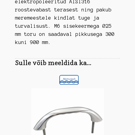
elektropoleeritud AISI316
roostevabast terasest ning pakub
meremeestele kindlat tuge ja
turvalisust. M6 sisekeermega Ø25
mm toru on saadaval pikkusega 300
kuni 900 mm.
Sulle võib meeldida ka...