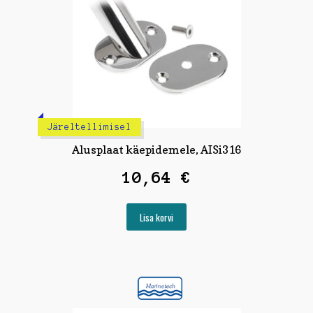
Järeltellimisel
Alusplaat käepidemele, AISi316
10,64
€
Lisa korvi