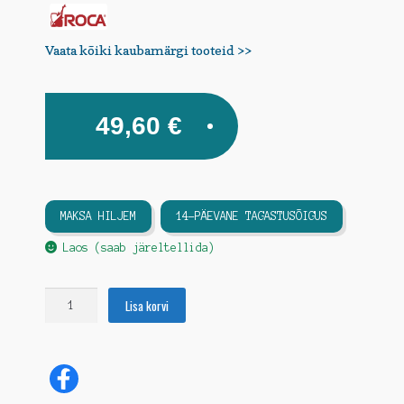
Vaata kõiki kaubamärgi tooteid >>
49,60
€
MAKSA HILJEM
14-PÄEVANE TAGASTUSÕIGUS
Laos (saab järeltellida)
Käsipuu
Lisa korvi
Ø25mm,
300mm,
AISi316
kogus