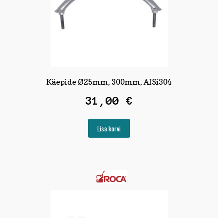
Käepide Ø25mm, 300mm, AISi304
31,00
€
Lisa korvi