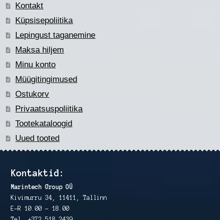
Kontakt
Küpsisepoliitika
Lepingust taganemine
Maksa hiljem
Minu konto
Müügitingimused
Ostukorv
Privaatsuspoliitika
Tootekataloogid
Uued tooted
Kontaktid:
Marintech Group OÜ
Kivimurru 34, 11411, Tallinn
E-R 10.00 – 18.00
Tel. +372 518 2439