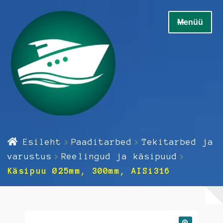
Liigu
Liigu
Menüü
navigeerimisele
sisu
juurde
Home
Esileht
Paaditarbed
Tekitarbed ja
Ava
Elektrikaup
varustus
Reelingud ja käsipuud
alamm
Käsipuu Ø25mm, 300mm, AISi316
Ava
Elektroonika
alamm
Ava
Hooldus
alamm