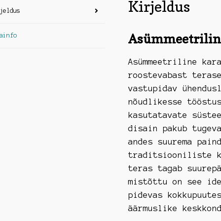
Kirjeldus
jeldus
Asümmeetrilin
ainfo
Asümmeetriline kar
roostevabast teras
vastupidav ühendus
nõudlikesse tööstu
kasutatavate süste
disain pakub tugev
andes suurema pain
traditsiooniliste 
teras tagab suurep
mistõttu on see id
pidevas kokkupuute
äärmuslike keskkon