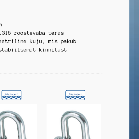
m
i316 roostevaba teras
eetriline kuju, mis pakub
stabiilsemat kinnitust