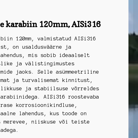
e karabiin 120mm, AISi316
abiin 120mm, valmistatud AISi316
est, on usaldusväärne ja
lahendus, mis sobib ideaalselt
slike ja välistingimustes
emide jaoks. Selle asümmeetriline
amat ja turvalisemat kinnitust,
dlikkuse ja stabiilsuse võrreldes
karabiinidega. AISi316 roostevaba
ärase korrosioonikindluse,
eaalne lahendus, kus toode on
s merevee, niiskuse või teiste
dadega.