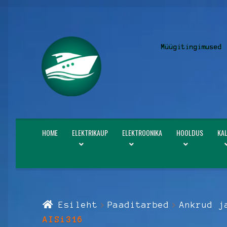
Liigu
Liigu
Müügitingimused
navigeerimisele
sisu
juurde
HOME
ELEKTRIKAUP
ELEKTROONIKA
HOOLDUS
KA
Esileht
Paaditarbed
Ankrud j
AISi316