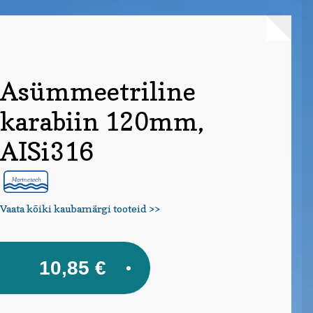
Asümmeetriline
karabiin 120mm,
AISi316
Vaata kõiki kaubamärgi tooteid >>
10,85
€