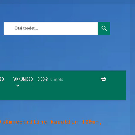
ED
PAKKUMISED
0,00
€
0 artiklit
Asümmeetriline karabiin 120mm,