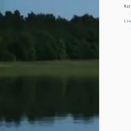
Kir
Lis