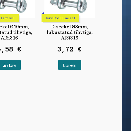
llimisel
Järeltellimisel
ekel Ø10mm,
D-seekel Ø8mm,
tatud tihvtiga,
lukustatud tihvtiga,
AISi316
AISi316
5,58
€
3,72
€
Lisa korvi
Lisa korvi