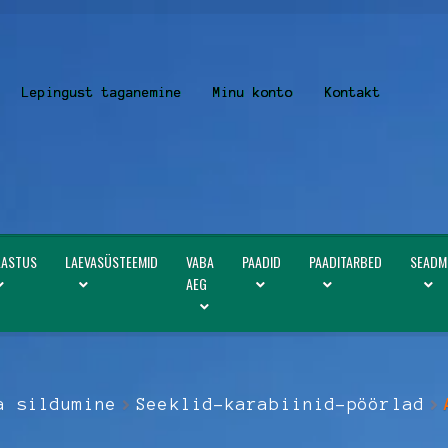
Lepingust taganemine
Minu konto
Kontakt
LASTUS
LAEVASÜSTEEMID
VABA
PAADID
PAADITARBED
SEADM
AEG
a sildumine
Seeklid-karabiinid-pöörlad