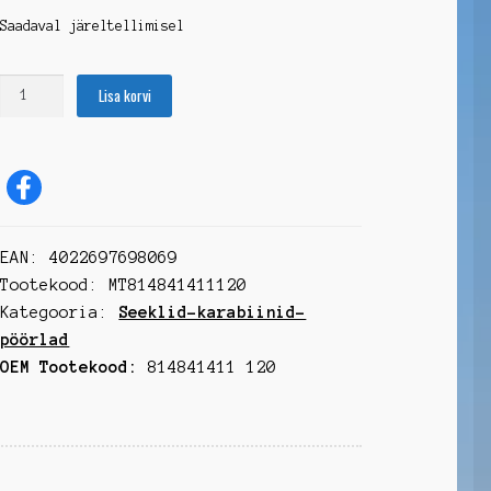
Saadaval järeltellimisel
Asümmeetriline
Lisa korvi
karabiin
120mm,
AISi316
kogus
EAN:
4022697698069
Tootekood:
MT814841411120
Kategooria:
Seeklid-karabiinid-
pöörlad
OEM Tootekood:
814841411 120