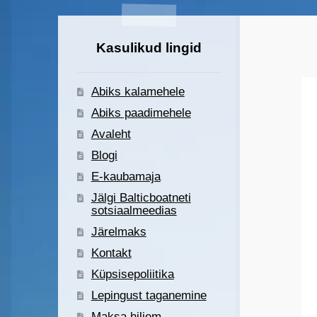
Kasulikud lingid
Abiks kalamehele
Abiks paadimehele
Avaleht
Blogi
E-kaubamaja
Jälgi Balticboatneti
sotsiaalmeedias
Järelmaks
Kontakt
Küpsisepoliitika
Lepingust taganemine
Maksa hiljem