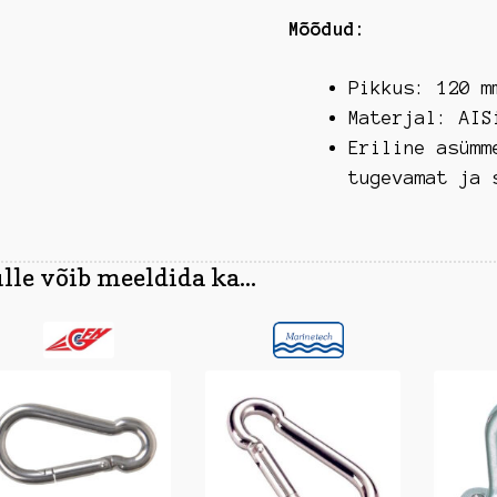
Mõõdud:
Pikkus: 120 m
Materjal: AIS
Eriline asümm
tugevamat ja 
lle võib meeldida ka...