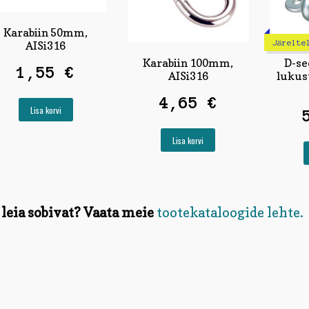
Karabiin 50mm,
Järelte
AISi316
Karabiin 100mm,
D-se
1,55
€
AISi316
lukus
4,65
€
Lisa korvi
Lisa korvi
 leia sobivat? Vaata meie
tootekataloogide lehte.